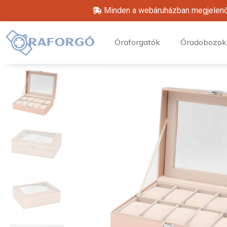
Minden a webáruházban megjelenő t
Óraforgatók
Óradobozok