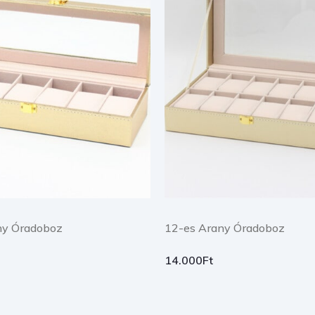
ny Óradoboz
12-es Arany Óradoboz
14.000
Ft