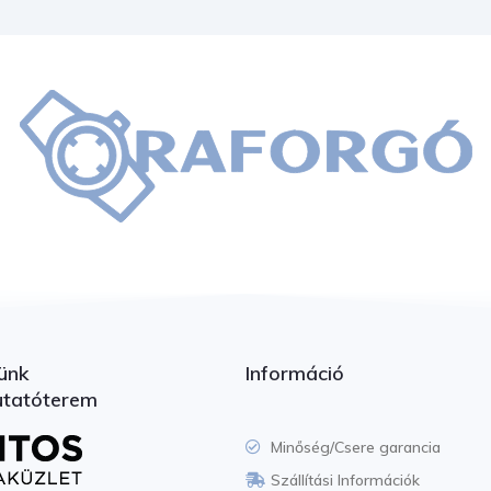
ünk
Információ
utatóterem
Minőség/Csere garancia
Szállítási Információk