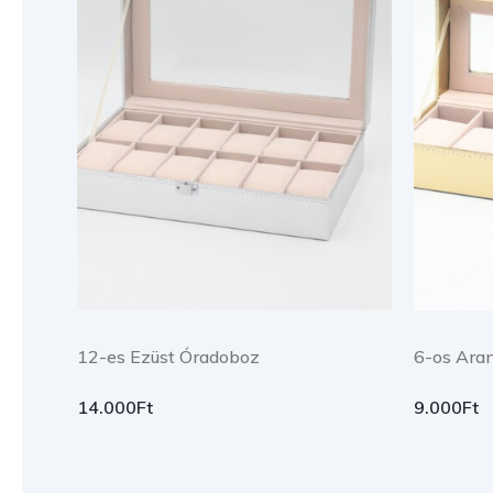
12-es Ezüst Óradoboz
6-os Ara
14.000
Ft
9.000
Ft