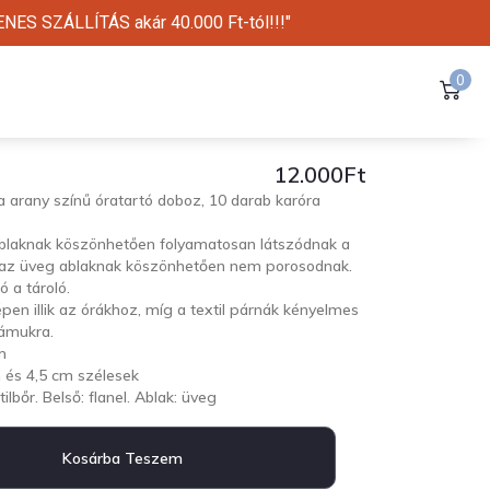
NES SZÁLLÍTÁS akár 40.000 Ft-tól!!!"
0
12.000
Ft
sa arany színű óratartó doboz, 10 darab karóra
 ablaknak köszönhetően folyamatosan látszódnak a
k az üveg ablaknak köszönhetően nem porosodnak.
ó a tároló.
épen illik az órákhoz, míg a textil párnák kényelmes
zámukra.
m
 és 4,5 cm szélesek
ilbőr. Belső: flanel. Ablak: üveg
Kosárba Teszem