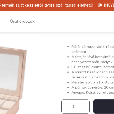
ermék saját készletről, gyors szállítással elérhető!
INGYE
Órahordozók
Fehér cérnával varrt, róz
számára.
A tetején lévő betekintő
behelyezett órák, melye
Ezüst színű csattal zárhat
A varrott külső igazán sz
felfekvést biztosítanak s
Méretei: 25,3 x 21 x 8,3 c
A párnák átmérője: 20 cm
Anyaga: Külső: varrott text