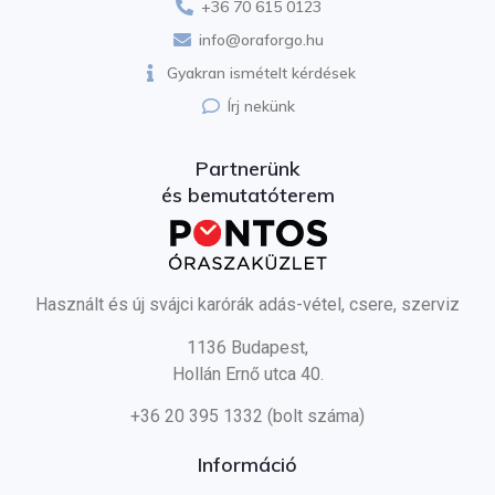
+36 70 615 0123
info@oraforgo.hu
Gyakran ismételt kérdések
Írj nekünk
Partnerünk
és bemutatóterem
Használt és új svájci karórák adás-vétel, csere, szerviz
1136 Budapest,
Hollán Ernő utca 40.
+36 20 395 1332 (bolt száma)
Információ