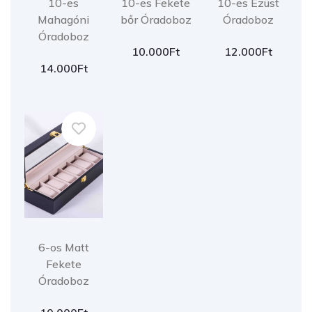
10-es
10-es Fekete
10-es Ezüst
Mahagóni
bőr Óradoboz
Óradoboz
Óradoboz
10.000
Ft
12.000
Ft
14.000
Ft
6-os Matt
Fekete
Óradoboz