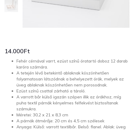
14.000
Ft
Fehér cérnával varrt, ezüst színű óratartó doboz 12 darab
karóra számára.
A tetején lévő betekintő ablaknak köszönhetően
folyamatosan látszódnak a behelyezett órák, melyek az
üveg ablaknak köszönhetően nem porosodnak.
Ezüst színű csattal zárható a tároló.
A varrott bőr külső igazán szépen illik az órákhoz, míg
puha textil párnák kényelmes felfekvést biztosítanak
számukra.
Méretei: 30,2 x 21 x 8,3 cm
A párnák átmérője: 20 cm és 4,5 cm szélesek
Anyaga: Külső: varrott textilbőr. Belső: flanel. Ablak: üveg