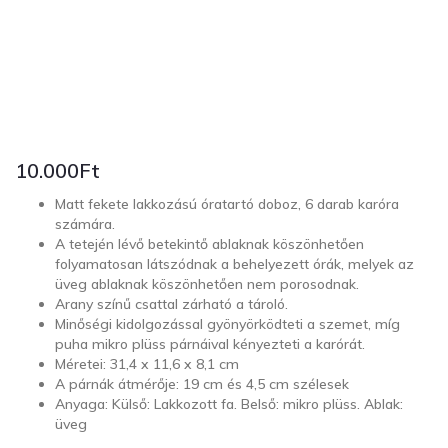
10.000
Ft
Matt fekete lakkozású óratartó doboz, 6 darab karóra
számára.
A tetején lévő betekintő ablaknak köszönhetően
folyamatosan látszódnak a behelyezett órák, melyek az
üveg ablaknak köszönhetően nem porosodnak.
Arany színű csattal zárható a tároló.
Minőségi kidolgozással gyönyörködteti a szemet, míg
puha mikro plüss párnáival kényezteti a karórát.
Méretei: 31,4 x 11,6 x 8,1 cm
A párnák átmérője: 19 cm és 4,5 cm szélesek
Anyaga: Külső: Lakkozott fa. Belső: mikro plüss. Ablak:
üveg