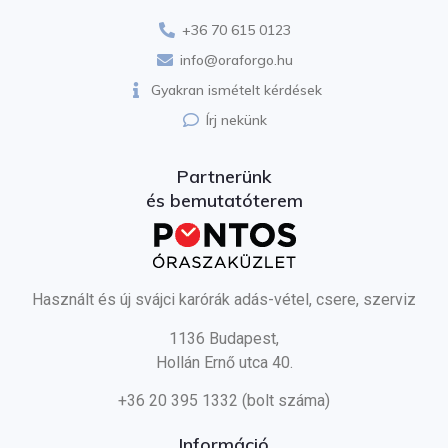
+36 70 615 0123
info@oraforgo.hu
Gyakran ismételt kérdések
Írj nekünk
Partnerünk
és bemutatóterem
Használt és új svájci karórák adás-vétel, csere, szerviz
1136 Budapest,
Hollán Ernő utca 40.
+36 20 395 1332 (bolt száma)
Információ